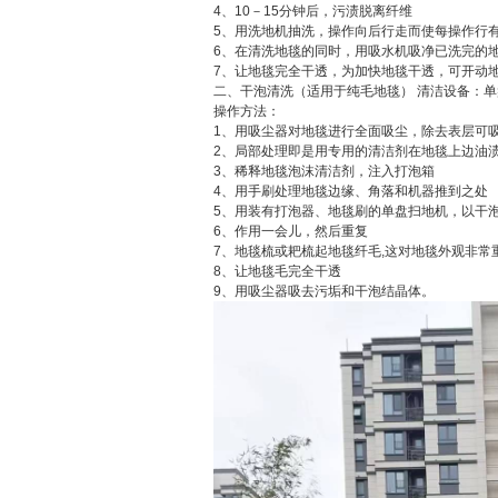
4、10－15分钟后，污渍脱离纤维
5、用洗地机抽洗，操作向后行走而使每操作行
6、在清洗地毯的同时，用吸水机吸净已洗完的
7、让地毯完全干透，为加快地毯干透，可开动
二、干泡清洗（适用于纯毛地毯） 清洁设备：
操作方法：
1、用吸尘器对地毯进行全面吸尘，除去表层可
2、局部处理即是用专用的清洁剂在地毯上边油
3、稀释地毯泡沫清洁剂，注入打泡箱
4、用手刷处理地毯边缘、角落和机器推到之处
5、用装有打泡器、地毯刷的单盘扫地机，以干
6、作用一会儿，然后重复
7、地毯梳或耙梳起地毯纤毛,这对地毯外观非常
8、让地毯毛完全干透
9、用吸尘器吸去污垢和干泡结晶体。