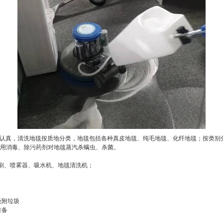
致认真，清洗地毯按质地分类，地毯包括各种真皮地毯、纯毛地毯、化纤地毯；按类别
用消毒、除污药剂对地毯蒸汽杀螨虫、杀菌。
刷、喷雾器、吸水机、地毯清洗机；
吸附垃圾
准备