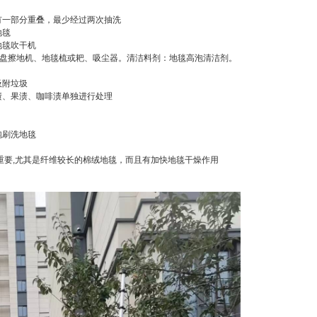
有一部分重叠，最少经过两次抽洗
地毯
地毯吹干机
单盘擦地机、地毯梳或耙、吸尘器。清洁料剂：地毯高泡清洁剂。
吸附垃圾
渍、果渍、咖啡渍单独进行处理
泡刷洗地毯
重要,尤其是纤维较长的棉绒地毯，而且有加快地毯干燥作用